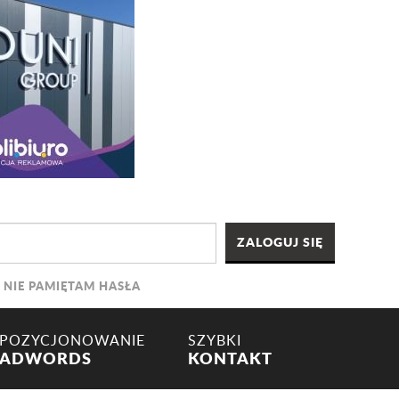
NIE PAMIĘTAM HASŁA
POZYCJONOWANIE
SZYBKI
ADWORDS
KONTAKT