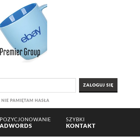
NIE PAMIĘTAM HASŁA
POZYCJONOWANIE
SZYBKI
ADWORDS
KONTAKT