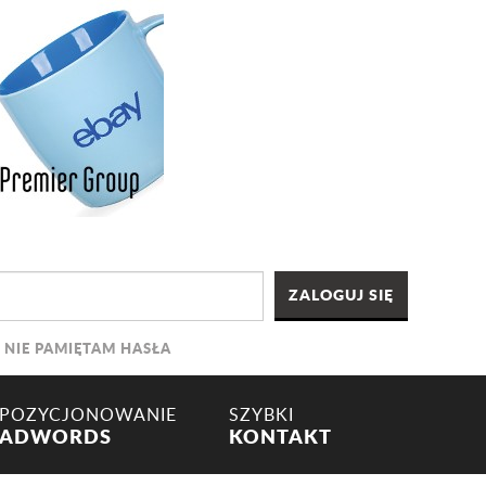
NIE PAMIĘTAM HASŁA
POZYCJONOWANIE
SZYBKI
ADWORDS
KONTAKT