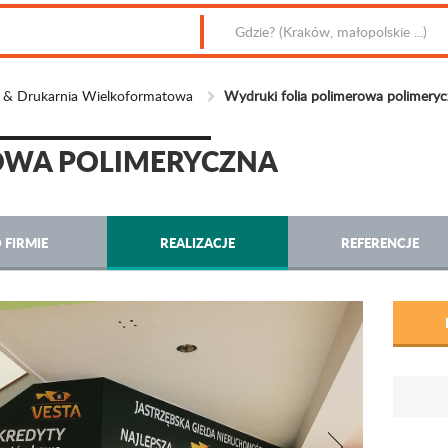
m & Drukarnia Wielkoformatowa
Wydruki folia polimerowa polimery
OWA POLIMERYCZNA
 FIRMIE
REALIZACJE
REFERENCJE