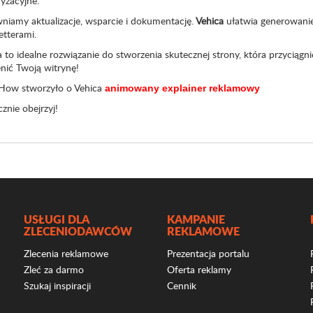
yzacyjne.
niamy aktualizacje, wsparcie i dokumentację.
Vehica
ułatwia generowanie 
etterami.
 to idealne rozwiązanie do stworzenia skutecznej strony, która przyciągni
nić Twoją witrynę!
ow stworzyło o Vehica
animowany explainer reklamowy
znie obejrzyj!
USŁUGI DLA
KAMPANIE
ZLECENIODAWCÓW
REKLAMOWE
Zlecenia reklamowe
Prezentacja portalu
Zleć za darmo
Oferta reklamy
Szukaj inspiracji
Cennik