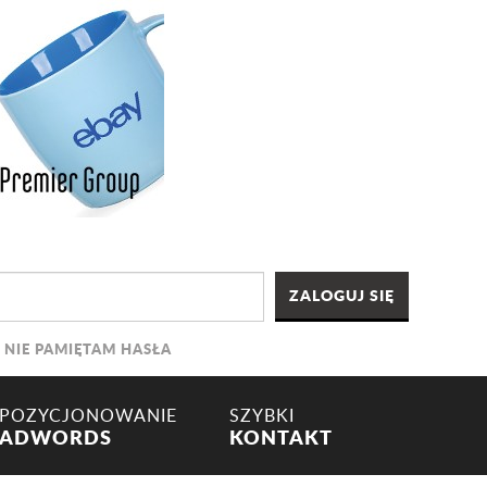
NIE PAMIĘTAM HASŁA
POZYCJONOWANIE
SZYBKI
ADWORDS
KONTAKT