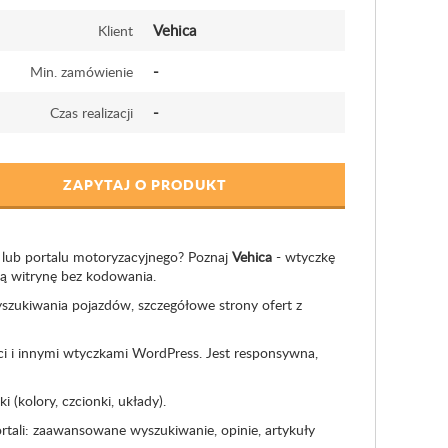
Vehica
Klient
-
Min. zamówienie
-
Czas realizacji
ZAPYTAJ O PRODUKT
lub portalu motoryzacyjnego? Poznaj
Vehica
- wtyczkę
ną witrynę bez kodowania.
yszukiwania pojazdów, szczegółowe strony ofert z
i i innymi wtyczkami WordPress. Jest responsywna,
(kolory, czcionki, układy).
rtali: zaawansowane wyszukiwanie, opinie, artykuły