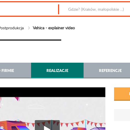
ostprodukcja
Vehica - explainer video
 FIRMIE
REALIZACJE
REFERENCJE