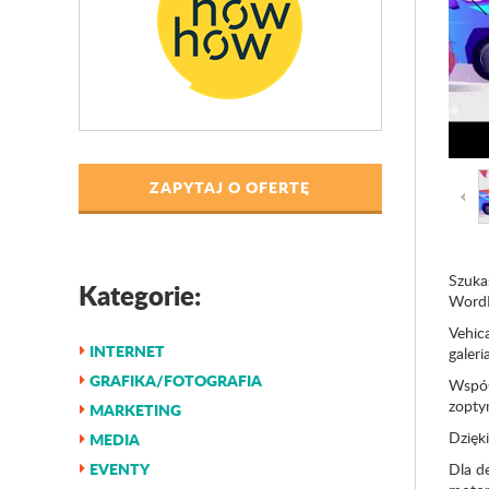
ZAPYTAJ O OFERTĘ
Szuka
Kategorie:
WordP
Vehic
INTERNET
galer
GRAFIKA/FOTOGRAFIA
Współ
zopty
MARKETING
Dzięki
MEDIA
EVENTY
Dla d