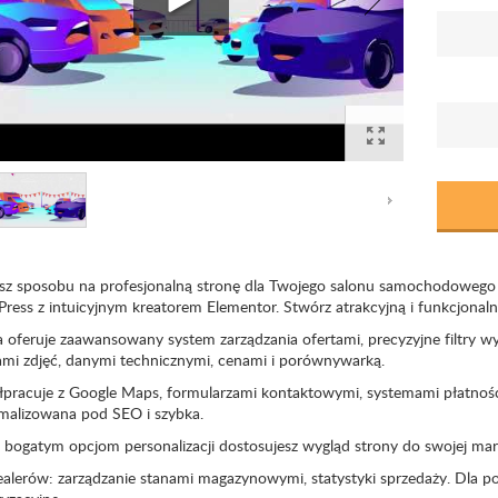
sz sposobu na profesjonalną stronę dla Twojego salonu samochodowego 
ress z intuicyjnym kreatorem Elementor. Stwórz atrakcyjną i funkcjonal
a oferuje zaawansowany system zarządzania ofertami, precyzyjne filtry w
iami zdjęć, danymi technicznymi, cenami i porównywarką.
pracuje z Google Maps, formularzami kontaktowymi, systemami płatnośc
malizowana pod SEO i szybka.
 bogatym opcjom personalizacji dostosujesz wygląd strony do swojej marki 
ealerów: zarządzanie stanami magazynowymi, statystyki sprzedaży. Dla po