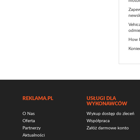
motor
Zapew
newsl
Vehica
odmie
How H
Koniec
REKLAMA.PL
USŁUGI DLA
WYKONAWCÓW
O Nas
Wykup dostęp do zleceń
Oferta
Współpraca
Partnerzy
Załóż darmowe konto
Aktualności