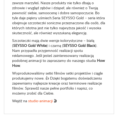
zawsze marzyłeś. Nasze produkty nie tylko dbają o
zdrowie i wygląd zębów i dziąseł, ale również o Twoją
pewność siebie, samoocenę i dobre samopoczucie. Bo
tyle daje piękny uśmiech.Seria SEYSSO Gold – seria która
obejmuje szczoteczki soniczne przeznaczone dla osób, dla
których istotna jest nie tylko najwyższa jakość i wysoka
skuteczność, ale również wyszukaną elegancję.
Szczoteczki mają dwie wersje kolorystyczne – białą
(
SEYSSO Gold White
) i czarną (
SEYSSO Gold Black
).
Nam przypadła przyjemność realizacji spotu
reklamowego. Jeśli jesteś zainteresowany realizacją
podobnej animacji to zapraszamy do naszego studia
How
How
.
Wyprodukowaliśmy setki filmów setki projektów i ciągle
produkujemy nowe. 👍 Dzięki bogatemu doświadczeniu
zapewniamy najlepsze kreacje oraz terminowe realizacje
filmów. Sprawdź nasze pełne portfolio i napisz, co
możemy zrobić dla Ciebie.
Wejdź na
studio-animacji
🎬