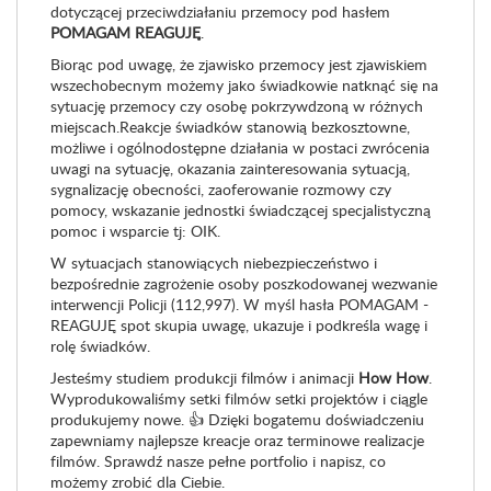
dotyczącej przeciwdziałaniu przemocy pod hasłem
POMAGAM REAGUJĘ
.
Biorąc pod uwagę, że zjawisko przemocy jest zjawiskiem
wszechobecnym możemy jako świadkowie natknąć się na
sytuację przemocy czy osobę pokrzywdzoną w różnych
miejscach.Reakcje świadków stanowią bezkosztowne,
możliwe i ogólnodostępne działania w postaci zwrócenia
uwagi na sytuację, okazania zainteresowania sytuacją,
sygnalizację obecności, zaoferowanie rozmowy czy
pomocy, wskazanie jednostki świadczącej specjalistyczną
pomoc i wsparcie tj: OIK.
W sytuacjach stanowiących niebezpieczeństwo i
bezpośrednie zagrożenie osoby poszkodowanej wezwanie
interwencji Policji (112,997). W myśl hasła POMAGAM -
REAGUJĘ spot skupia uwagę, ukazuje i podkreśla wagę i
rolę świadków.
Jesteśmy studiem produkcji filmów i animacji
How How
.
Wyprodukowaliśmy setki filmów setki projektów i ciągle
produkujemy nowe. 👍 Dzięki bogatemu doświadczeniu
zapewniamy najlepsze kreacje oraz terminowe realizacje
filmów. Sprawdź nasze pełne portfolio i napisz, co
możemy zrobić dla Ciebie.