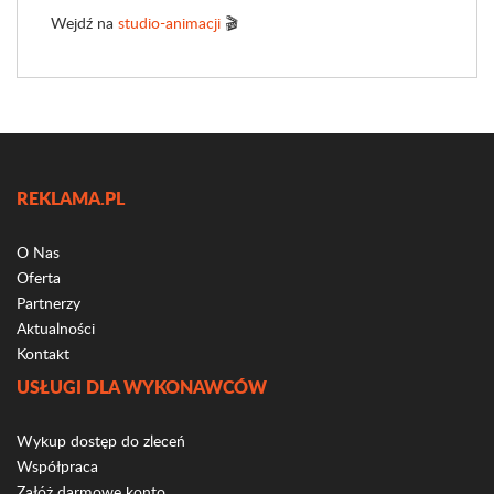
Wejdź na
studio-animacji
🎬
REKLAMA.PL
O Nas
Oferta
Partnerzy
Aktualności
Kontakt
USŁUGI DLA WYKONAWCÓW
Wykup dostęp do zleceń
Współpraca
Załóż darmowe konto