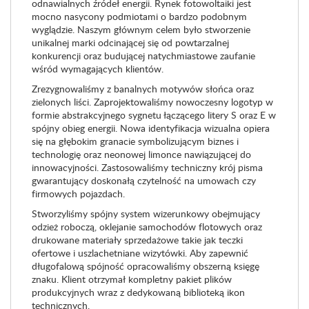
odnawialnych źródeł energii. Rynek fotowoltaiki jest
mocno nasycony podmiotami o bardzo podobnym
wyglądzie. Naszym głównym celem było stworzenie
unikalnej marki odcinającej się od powtarzalnej
konkurencji oraz budującej natychmiastowe zaufanie
wśród wymagających klientów.
Zrezygnowaliśmy z banalnych motywów słońca oraz
zielonych liści. Zaprojektowaliśmy nowoczesny logotyp w
formie abstrakcyjnego sygnetu łączącego litery S oraz E w
spójny obieg energii. Nowa identyfikacja wizualna opiera
się na głębokim granacie symbolizującym biznes i
technologię oraz neonowej limonce nawiązującej do
innowacyjności. Zastosowaliśmy techniczny krój pisma
gwarantujący doskonałą czytelność na umowach czy
firmowych pojazdach.
Stworzyliśmy spójny system wizerunkowy obejmujący
odzież roboczą, oklejanie samochodów flotowych oraz
drukowane materiały sprzedażowe takie jak teczki
ofertowe i uszlachetniane wizytówki. Aby zapewnić
długofalową spójność opracowaliśmy obszerną księgę
znaku. Klient otrzymał kompletny pakiet plików
produkcyjnych wraz z dedykowaną biblioteką ikon
technicznych.