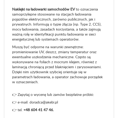
ChatGPT
Naklejki na ładowarki samochodów EV
to oznaczenia
powiedział:
samoprzylepne stosowane na stacjach ładowania
pojazdów elektrycznych, zarówno publicznych, jak i
prywatnych. Informują o typie złącza (np. Type 2, CCS),
mocy ładowania, zasadach korzystania, a także zajmują
ważną rolę w identyfikacji punktu ładowania w sieci
energetycznej lub systemach operatorów.
Muszą być odporne na warunki zewnętrzne:
promieniowanie UV, deszcz, zmiany temperatur oraz
ewentualne uszkodzenia mechaniczne. Często są
wykonywane na foliach z mocnym klejem, również z
laminacją chroniącą przed blaknięciem i zarysowaniami.
Dzięki nim użytkownik szybciej orientuje się w
parametrach ładowania, a operator zachowuje porządek
w oznaczeniach.
👉 Zapytaj o wycenę lub zamów bezpłatne próbki:
👉 e-mail: doradca@akebi.pl
👉 tel.
+48 604 41 47 46.