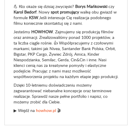
💪 Kto okaże się dzisiaj zwycięski?
Borys Mańkowski
czy
Karol Bedorf
. Nowy
spot promujący
walkę obu gwiazd w
formule
KSW
.Jeśli interesuje Cię realizacja podobnego
filmu koniecznie skontaktuj się z nami.
Jesteśmy
HOWHOW
. Zajmujemy się produkcją filmów
oraz animacji. Zrealizowaliśmy ponad 1000 projektów, a
ta liczba ciągle rośnie. 👍 Współpracujemy z czołowymi
markami, takimi jak Nivea, Santander Bank Polska, Orbit,
Bigstar, PKP Cargo, Żywiec Zdrój, Amica, Kinder
Niespodzianka, Semilac, Gerda, Cin&Cin i inne. Nasi
klienci cenią nas za kreatywne pomysły i elastyczne
podejście. Pracując z nami masz możliwość
współtworzenia projektu na każdym etapie jego produkcji.
Dzięki 10-letniemu doświadczeniu możemy
zagwarantować niebanalne koncepcje oraz terminowe
realizacje. Sprawdź nasze pełne portfolio i napisz, co
możemy zrobić dla Ciebie.
▶ Wejdź na
howhow.pl
🎬