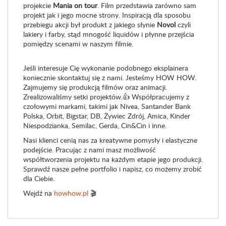
projekcie
Mania on tour
. Film przedstawia zarówno sam
projekt jak i jego mocne strony. Inspiracją dla sposobu
przebiegu akcji był produkt z jakiego słynie
Novol
czyli
lakiery i farby, stąd mnogość liquidów i płynne przejścia
pomiędzy scenami w naszym filmie.
Jeśli interesuje Cię wykonanie podobnego eksplainera
koniecznie skontaktuj się z nami. Jesteśmy HOW HOW.
Zajmujemy się produkcją filmów oraz animacji.
Zrealizowaliśmy setki projektów.👍 Współpracujemy z
czołowymi markami, takimi jak Nivea, Santander Bank
Polska, Orbit, Bigstar, DB, Żywiec Zdrój, Amica, Kinder
Niespodzianka, Semilac, Gerda, Cin&Cin i inne.
Nasi klienci cenią nas za kreatywne pomysły i elastyczne
podejście. Pracując z nami masz możliwość
współtworzenia projektu na każdym etapie jego produkcji.
Sprawdź nasze pełne portfolio i napisz, co możemy zrobić
dla Ciebie.
Wejdź na
howhow.pl
🎬