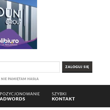
NIE PAMIĘTAM HASŁA
POZYCJONOWANIE
SZYBKI
ADWORDS
KONTAKT