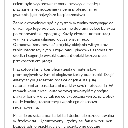
celem było wykreowanie marki niezwykle ciepłej i
przyjaznej a jednocześnie w pełni profesjonalnej
gwarantującej najwyższe bezpieczeństwo.
Zaprojektowaliśmy spójny system wizualny zaczynając od
unikalnego logo poprzez starannie dobraną paletę barw aż
po odpowiednią typografię. Każdy element komunikacji
wynika z przemyślanego klucza wizualnego.
Opracowaliśmy również projekty oklejania witryn oraz
tablic informacyjnych. Dzięki temu placówka zaprasza do
środka i sugeruje wysoki standard opieki jeszcze przed
przekroczeniem progu.
Przygotowaliśmy kompletny zestaw materiałów
promocyjnych w tym ekologiczne torby oraz kubki. Dzięki
estetycznym gadżetom rodzice chętnie stają się
naturalnymi ambasadorami marki w swoim otoczeniu. W
ramach komunikacji outdoorowej stworzyliśmy spójne
plakaty banery oraz tablice co skutecznie wyróżnia żłobek
na tle lokalnej konkurencji i zapobiega chaosowi
reklamowemu.
Finalnie powstała marka lekka i doskonale rozpoznawalna
w środowisku. Ugruntowany i godny zaufania wizerunek
bezpośrednio przekłada się na pozytywne decyzje