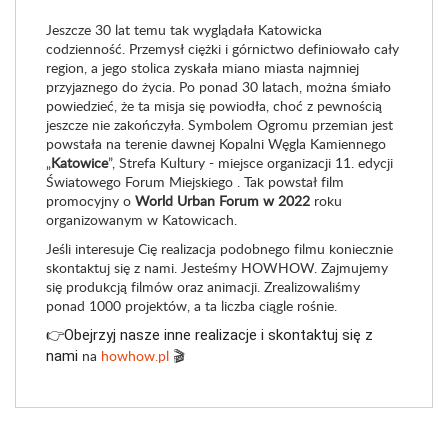
Jeszcze 30 lat temu tak wyglądała Katowicka
codzienność. Przemysł ciężki i górnictwo definiowało cały
region, a jego stolica zyskała miano miasta najmniej
przyjaznego do życia. Po ponad 30 latach, można śmiało
powiedzieć, że ta misja się powiodła, choć z pewnością
jeszcze nie zakończyła. Symbolem Ogromu przemian jest
powstała na terenie dawnej Kopalni Węgla Kamiennego
„
Katowice
”, Strefa Kultury - miejsce organizacji 11. edycji
Światowego Forum Miejskiego . Tak powstał film
promocyjny o
World Urban Forum w 2022
roku
organizowanym w Katowicach.
Jeśli interesuje Cię realizacja podobnego filmu koniecznie
skontaktuj się z nami. Jesteśmy HOWHOW. Zajmujemy
się produkcją filmów oraz animacji. Zrealizowaliśmy
ponad 1000 projektów, a ta liczba ciągle rośnie.
👉
Obejrzyj nasze inne realizacje i skontaktuj się z 
na
howhow.pl
🎬
nami 