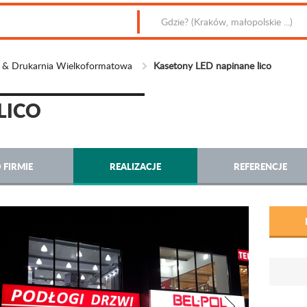
m & Drukarnia Wielkoformatowa
Kasetony LED napinane lico
LICO
 FIRMIE
REALIZACJE
REFERENCJE