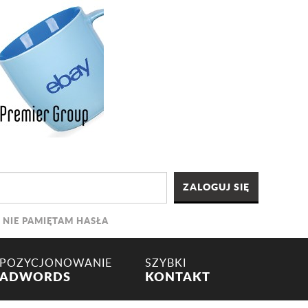
NIE PAMIĘTAM HASŁA
POZYCJONOWANIE
SZYBKI
ADWORDS
KONTAKT