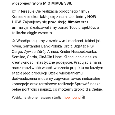
wideorejestratora 
MIO MIVUE 388
.
👉 Interesuje Cię realizacja podobnego filmu? 
Koniecznie skontaktuj się z nami. Jesteśmy 
HOW 
HOW
. Zajmujemy się 
produkcją filmów
 oraz 
animacji
. Zrealizowaliśmy ponad 1000 projektów, a 
ta liczba ciągle wzrasta. 
👍
Współpracujemy z czołowymi markami, takimi jak 
Nivea, Santander Bank Polska, Orbit, Bigstar, PKP 
Cargo, Żywiec Zdrój, Amica, Kinder Niespodzianka, 
Semilac, Gerda, Cin&Cin i inne. Klienci cenią nas za 
kreatywność i elastyczne podejście. Pracując z nami, 
masz możliwość współtworzenia projektu na każdym 
etapie jego produkcji. Dzięki wieloletniemu 
doświadczeniu możemy zagwarantować niebanalne 
koncepcje oraz terminowe realizacje.Sprawdź nasze 
pełne portfolio i napisz, co możemy zrobić dla Ciebie. 
Wejdź na stronę naszego studia:
howhow.pl
🎬