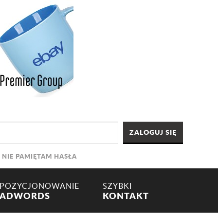
NIE PAMIĘTAM HASŁA
POZYCJONOWANIE
SZYBKI
ADWORDS
KONTAKT