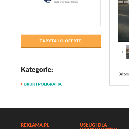
ZAPYTAJ O OFERTĘ
Kategorie:
Billbo
DRUK I POLIGRAFIA
REKLAMA.PL
USŁUGI DLA