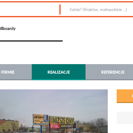
illboardy
 FIRMIE
REALIZACJE
REFERENCJE