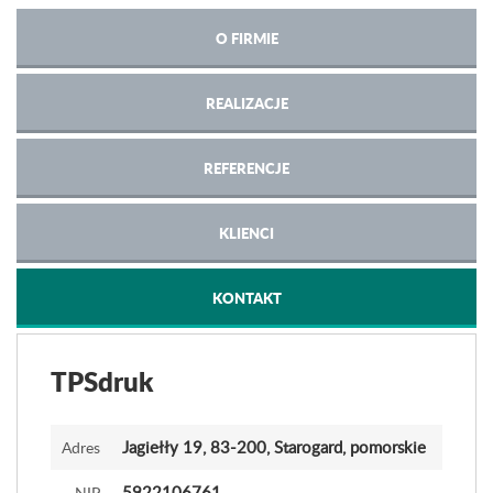
O FIRMIE
REALIZACJE
REFERENCJE
KLIENCI
KONTAKT
TPSdruk
Jagiełły 19
, 83-200, Starogard, pomorskie
Adres
5922106761
NIP