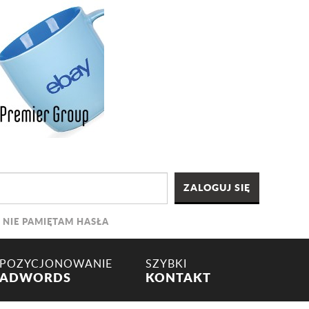
NIE PAMIĘTAM HASŁA
POZYCJONOWANIE
SZYBKI
ADWORDS
KONTAKT