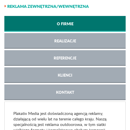
REKLAMA ZEWNĘTRZNA/WEWNĘTRZNA
O FIRMIE
REALIZACJE
REFERENCJE
KLIENCI
KONTAKT
Plakativ Media jest doświadczoną agencją reklamy,
działającą od wielu lat na terenie całego kraju. Naszą
specjalnością jest reklama outdoorowa, w tym siatki
wielkiego formatu i kompleksowa obsługa kampanii