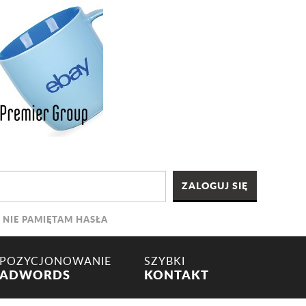
NIE PAMIĘTAM HASŁA
POZYCJONOWANIE
SZYBKI
ADWORDS
KONTAKT