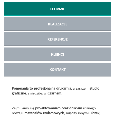
O FIRMIE
REALIZACJE
REFERENCJE
KLIENCI
KONTAKT
Pomerania to
profesjonalna
drukarnia
, a zarazem
studio
graficzne
, z siedzibą w
Czarnem
.
Zajmujemy się
projektowaniem oraz drukiem
różnego
rodzaju
materiałów reklamowych
, między innymi
ulotek,