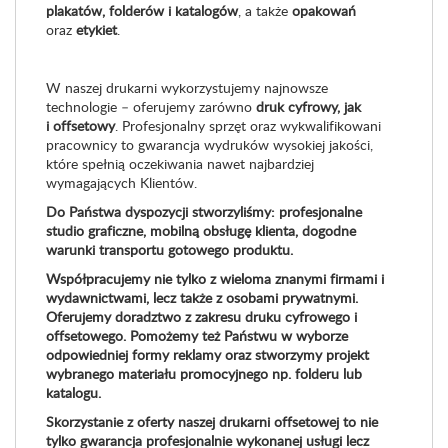
plakatów, folderów i katalogów
, a także
opakowań
oraz
etykiet
.
W naszej drukarni wykorzystujemy najnowsze
technologie – oferujemy zarówno
druk cyfrowy, jak
i offsetowy
. Profesjonalny sprzęt oraz wykwalifikowani
pracownicy to gwarancja wydruków wysokiej jakości,
które spełnią oczekiwania nawet najbardziej
wymagających Klientów.
Do Państwa dyspozycji stworzyliśmy:
profesjonalne
studio graficzne, mobilną obsługę klienta, dogodne
warunki transportu gotowego produktu.
Współpracujemy nie tylko z wieloma znanymi firmami i
wydawnictwami, lecz także z osobami prywatnymi.
Oferujemy doradztwo z zakresu druku cyfrowego i
offsetowego. Pomożemy też Państwu w wyborze
odpowiedniej formy reklamy oraz stworzymy projekt
wybranego
materiału promocyjnego
np. folderu lub
katalogu.
Skorzystanie z oferty naszej drukarni offsetowej to nie
tylko gwarancja profesjonalnie wykonanej usługi lecz