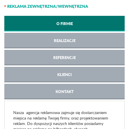
REKLAMA ZEWNĘTRZNA/WEWNĘTRZNA
O FIRMIE
REALIZACJE
REFERENCJE
KLIENCI
KONTAKT
Nasza agencja reklamowa zajmuje się dostarczaniem
miejsca na reklamę Twojej firmy, oraz projektowaniem
reklam. Do dyspozycji naszych klientów posiadamy
miejsca na reklamę na bilbordach, słupach