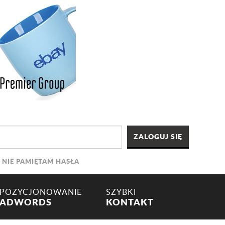
NIE PAMIĘTAM HASŁA
POZYCJONOWANIE
SZYBKI
ADWORDS
KONTAKT