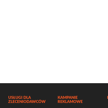
USŁUGI DLA
KAMPANIE
ZLECENIODAWCÓW
REKLAMOWE