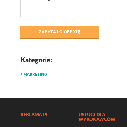
ZAPYTAJ O OFERTĘ
Kategorie:
MARKETING
REKLAMA.PL
USŁUGI DLA
WYKONAWCÓW