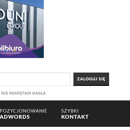
NIE PAMIĘTAM HASŁA
POZYCJONOWANIE
SZYBKI
ADWORDS
KONTAKT