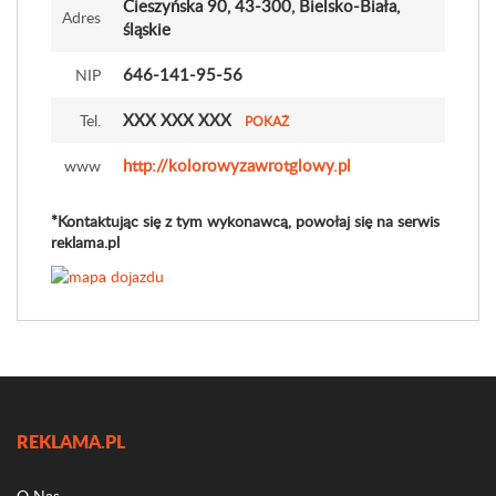
Cieszyńska 90
, 43-300, Bielsko-Biała,
Adres
śląskie
646-141-95-56
NIP
XXX XXX XXX
Tel.
POKAŻ
http://kolorowyzawrotglowy.pl
www
*Kontaktując się z tym wykonawcą, powołaj się na serwis
reklama.pl
REKLAMA.PL
O Nas