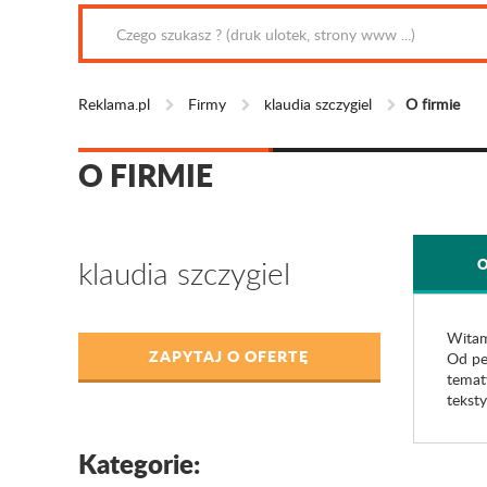
Reklama.pl
Firmy
klaudia szczygiel
O firmie
O FIRMIE
klaudia szczygiel
O
Wita
ZAPYTAJ O OFERTĘ
Od pe
temat
tekst
Kategorie: