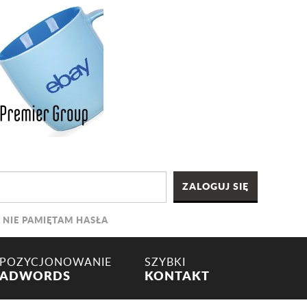
NIE PAMIĘTAM HASŁA
POZYCJONOWANIE
SZYBKI
ADWORDS
KONTAKT