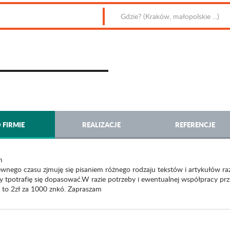
 FIRMIE
REALIZACJE
REFERENCJE
m
wnego czasu zjmuję się pisaniem różnego rodzaju tekstów i artykułów raz
y tpotrafię się dopasować.W razie potrzeby i ewentualnej współpracy prz
y to 2zł za 1000 znkó. Zapraszam