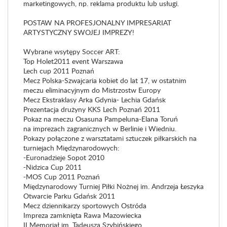
marketingowych, np. reklama produktu lub usługi.
POSTAW NA PROFESJONALNY IMPRESARIAT
ARTYSTYCZNY SWOJEJ IMPREZY!
Wybrane wsytępy Soccer ART:
Top Holet2011 event Warszawa
Lech cup 2011 Poznań
Mecz Polska-Szwajcaria kobiet do lat 17, w ostatnim
meczu eliminacyjnym do Mistrzostw Europy
Mecz Ekstraklasy Arka Gdynia- Lechia Gdańsk
Prezentacja drużyny KKS Lech Poznań 2011
Pokaz na meczu Osasuna Pampeluna-Elana Toruń
na imprezach zagranicznych w Berlinie i Wiedniu.
Pokazy połączone z warsztatami sztuczek piłkarskich na
turniejach Międzynarodowych:
-Euronadzieje Sopot 2010
-Nidzica Cup 2011
-MOS Cup 2011 Poznań
Międzynarodowy Turniej Piłki Nożnej im. Andrzeja Łeszyka
Otwarcie Parku Gdańsk 2011
Mecz dziennikarzy sportowych Ostróda
Impreza zamknięta Rawa Mazowiecka
II Memoriał im. Tadeusza Szybińskiego