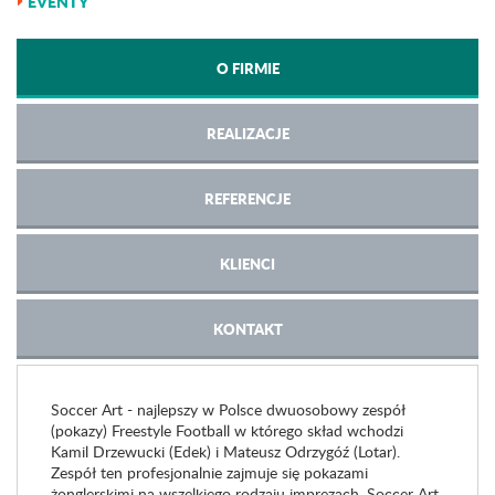
EVENTY
O FIRMIE
REALIZACJE
REFERENCJE
KLIENCI
KONTAKT
Soccer Art - najlepszy w Polsce dwuosobowy zespół
(pokazy) Freestyle Football w którego skład wchodzi
Kamil Drzewucki (Edek) i Mateusz Odrzygóź (Lotar).
Zespół ten profesjonalnie zajmuje się pokazami
żonglerskimi na wszelkiego rodzaju imprezach. Soccer Art