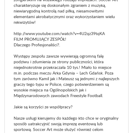
charakteryzuje się doskonałym zgraniem z muzyką,
niewiarygodną kontrolą nad piłką, niesamowitymi
elementami akrobatycznymi oraz wykorzystaniem wielu
rekwizytów!
http://www.youtube.com/watch?v=4U2qz39tqKA
FILM PROMUJĄCY ZESPÓŁ!
Dlaczego Profesjonaliści?.
Występy zespołu zawsze wywierają ogromną falę
podziwu i zdumienia ze strony publiczności, która
niejednokrotnie przekraczała 10 tys.! Miało to miejsce
m.in. podczas meczu Arka Gdynia – Lech Gdańsk. Poza
tym zarówno Kamil jak i Mateusz są jednymi z najlepszych
graczy tego typu w Polsce, czego potwierdzeniem są
wysokie miejsca na Ogólnopolskich jak i
Międzynarodowych zawodach Freestyle Football.
Jakie są korzyści ze współpracy?
Nasze usługi kierujemy do każdego kto chce w oryginalny
sposób uatrakcyjnić swoją imprezę eventową lub
sportową. Soccer Art może służyć również celom