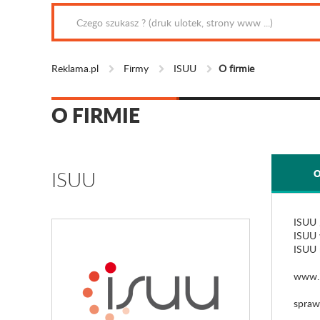
Reklama.pl
Firmy
ISUU
O firmie
O FIRMIE
ISUU
O
ISUU ,
ISUU 
ISUU 
www.i
spraw