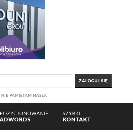
NIE PAMIĘTAM HASŁA
POZYCJONOWANIE
SZYBKI
ADWORDS
KONTAKT