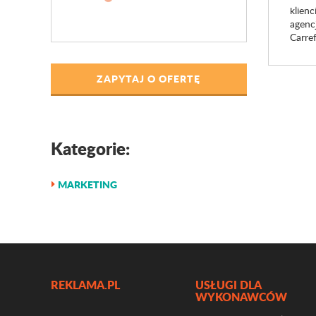
klienc
agenc
Carref
ZAPYTAJ O OFERTĘ
Kategorie:
MARKETING
REKLAMA.PL
USŁUGI DLA
WYKONAWCÓW