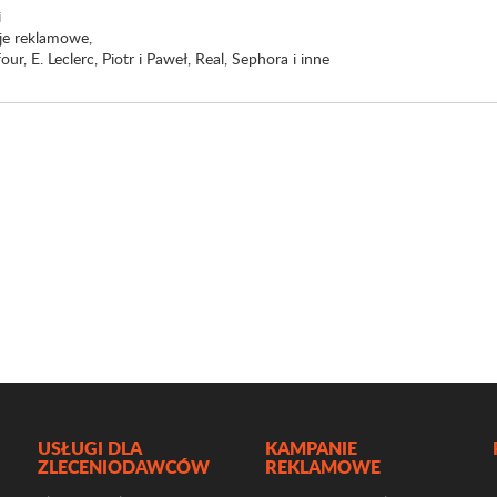
i
je reklamowe,
our, E. Leclerc, Piotr i Paweł, Real, Sephora i inne
USŁUGI DLA
KAMPANIE
ZLECENIODAWCÓW
REKLAMOWE