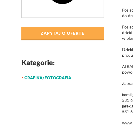
Posia
do d
Posia
dziek
ZAPYTAJ O OFERTĘ
w ple
Dziek
produ
Kategorie:
ATRA
powoła
GRAFIKA/FOTOGRAFIA
Zapra
kamil
531 6
jarek
531 6
www.g