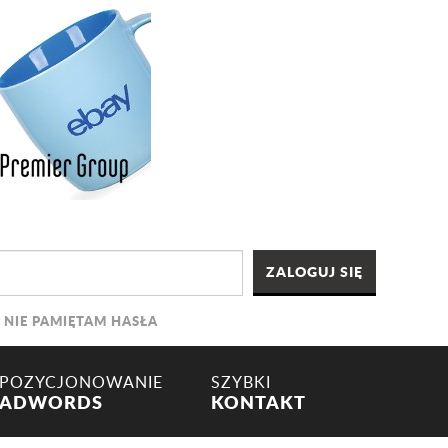
NIE PAMIĘTAM HASŁA
POZYCJONOWANIE
SZYBKI
ADWORDS
KONTAKT