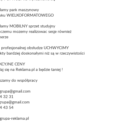
damy park maszynowy
ruku WIELKOFORMATOWEGO
damy MOBILNY sprzet studyjny
i czemu mozemy realizowac sesje również
nerze
i profesjonalnej obsłudze UCHWYCIMY
kty bardziej doskonałymi niż są w rzeczywistości
KCYJNE CENY
j się na Reklama.pl a będzie taniej !
szamy do współpracy
.grupa@gmail.com
4 32 31
.grupa@gmail.com
4 43 54
rupa-reklama.pl