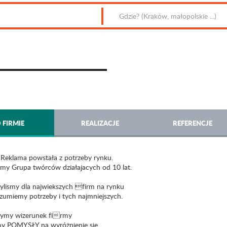
 FIRMIE
REALIZACJE
REFERENCJE
Reklama powstała z potrzeby rynku.
smy Grupa twórców działajacych od 10 lat.
ylismy dla najwiekszych firm na rynku
ozumiemy potrzeby i tych najmniejszych.
ymy wizerunek firmy
y POMYSŁY na wyróżnienie się