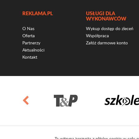
REKLAMA.PL
USŁUGI DLA
WYKONAWCÓW
O Nas
Wykup dostęp do zleceń
Oferta
Współpraca
Partnerzy
Załóż darmowe konto
Aktualności
Kontakt
Ta witryna korzysta z plików cookie w celu r