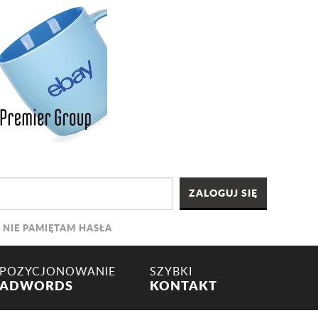
NIE PAMIĘTAM HASŁA
POZYCJONOWANIE
SZYBKI
ADWORDS
KONTAKT