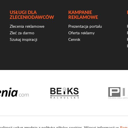
USŁUGI DLA
KAMPANIE
ZLECENIODAWCÓW
REKLAMOWE
Zlecenia reklamowe
Prezentacja portalu
Zleć za darmo
Oferta reklamy
Szukaj inspiracji
Cennik
ealizacji usług zgodnie z polityką plików cookies. Więcej informacji w
Regu