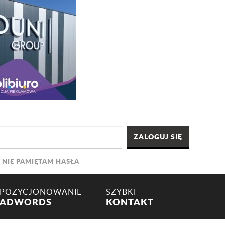
NIE PAMIĘTAM HASŁA
POZYCJONOWANIE
SZYBKI
ADWORDS
KONTAKT