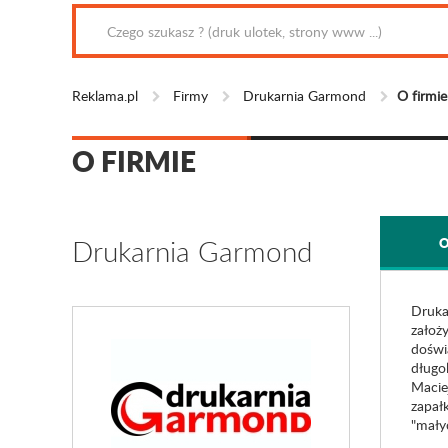
Reklama.pl
Firmy
Drukarnia Garmond
O firmie
O FIRMIE
Drukarnia Garmond
O
Druka
założ
doświ
długol
Macie
zapał
"małyc