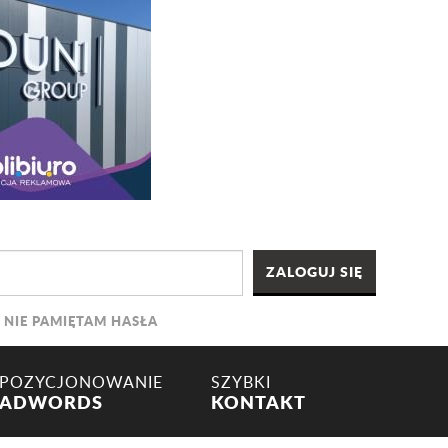
NIE PAMIĘTAM HASŁA
POZYCJONOWANIE
SZYBKI
ADWORDS
KONTAKT