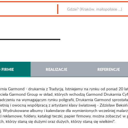
 FIRMIE
REALIZACJE
REFERENCJE
rnia Garmond - drukarnia z Tradycją. Istniejemy na rynku od ponad 20 lat
yciela Garmond Group w skład, których wchodzą Garmond Drukarnia Cyfr
adczeniu na wymagającym rynku poligrafii, Drukarnia Garmond sprostał
etnią i owocną współpracą z artystami klasy światowej - Zdzisław Beksińs
j. Wydrukowane albumy i kalendarze dla wymienionych wcześniej malarzy
ki reklamowe, foldery, katalogi teczki, papier firmowy, można zobaczyć 
h, którzy staną się dużymi oraz dużych, którzy staną się wielkimi".