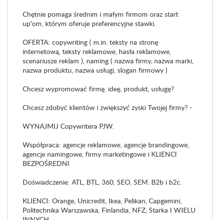
Chętnie pomaga średnim i małym firmom oraz start
up'om, którym oferuje preferencyjne stawki.
OFERTA: copywriting ( m.in. teksty na stronę
internetową, teksty reklamowe, hasła reklamowe,
scenariusze reklam ), naming ( nazwa firmy, nazwa marki,
nazwa produktu, nazwa usługi, slogan firmowy )
Chcesz wypromować firmę, ideę, produkt, usługę?
Chcesz zdobyć klientów i zwiększyć zyski Twojej firmy? -
WYNAJMIJ Copywritera PJW.
Współpraca: agencje reklamowe, agencje brandingowe,
agencje namingowe, firmy marketingowe i KLIENCI
BEZPOŚREDNI
Doświadczenie: ATL, BTL, 360, SEO, SEM. B2b i b2c.
KLIENCI: Orange, Unicredit, Ikea, Pelikan, Capgemini,
Politechnika Warszawska, Finlandia, NFZ, Starka I WIELU
INNYCH.