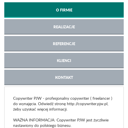
O FIRMIE
REALIZACJE
REFERENCJE
KLIENCI
KONTAKT
Copywriter PJW - profesjonalny copywriter ( freelancer )
do wynajęcia. Odwiedź stronę http://copywriter.pjw.pl,
żeby uzyskać więcej informacji.
WAŻNA INFORMACJA: Copywriter PJW jest życzliwie
nastawiony do polskiego biznesu.