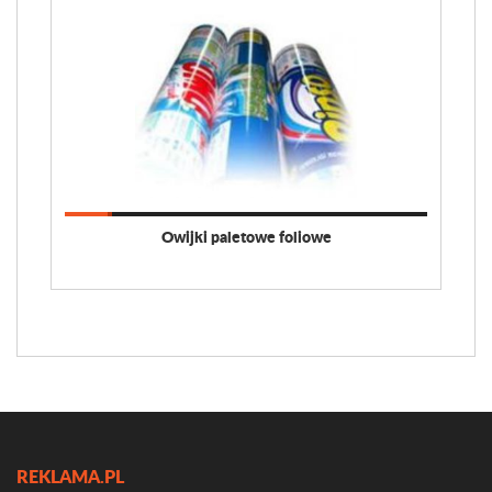
Owijki paletowe foliowe
REKLAMA.PL