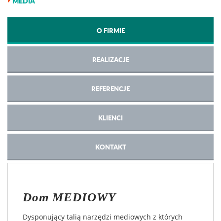
MEDIA
O FIRMIE
REALIZACJE
REFERENCJE
KLIENCI
KONTAKT
Dom
MEDIOWY
Dysponujący talią narzędzi mediowych z których