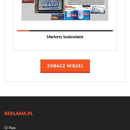
Markety budowlane
ZOBACZ WIĘCEJ
REKLAMA.PL
O Nas