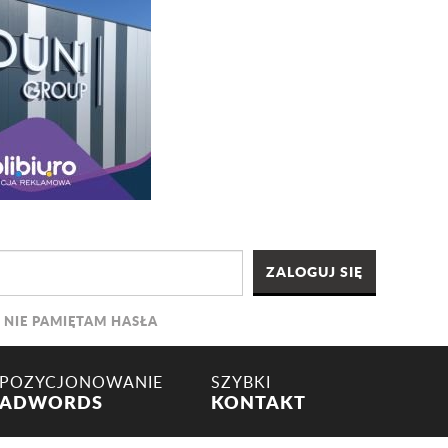
NIE PAMIĘTAM HASŁA
POZYCJONOWANIE
SZYBKI
ADWORDS
KONTAKT