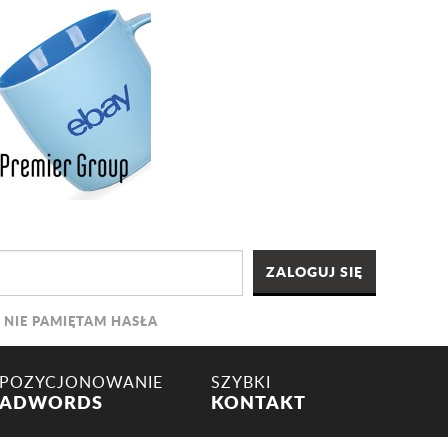
NIE PAMIĘTAM HASŁA
POZYCJONOWANIE
SZYBKI
ADWORDS
KONTAKT