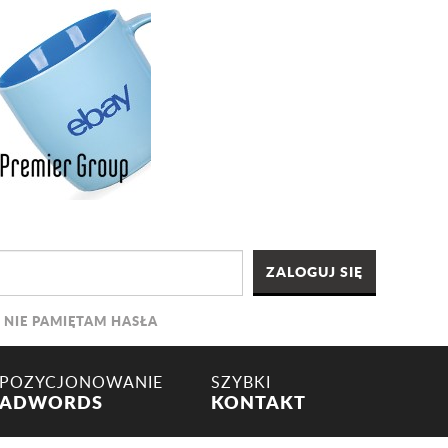
NIE PAMIĘTAM HASŁA
POZYCJONOWANIE
SZYBKI
ADWORDS
KONTAKT