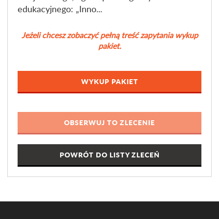
edukacyjnego: „Inno...
Jeżeli chcesz zobaczyć pełną treść zapytania wykup
pakiet.
WYKUP PAKIET
POWRÓT DO LISTY ZLECEŃ