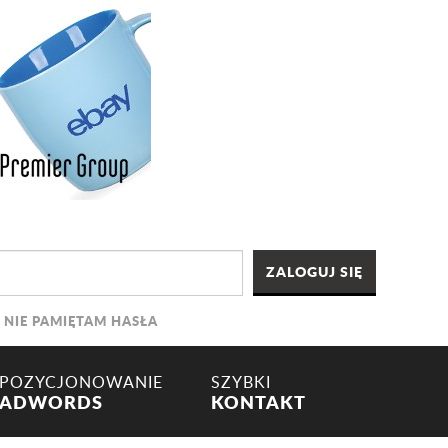
NIE PAMIĘTAM HASŁA
POZYCJONOWANIE
SZYBKI
ADWORDS
KONTAKT