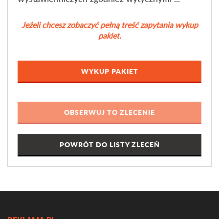
Jeżeli chcesz zobaczyć pełną treść zapytania wykup
pakiet.
WYKUP PAKIET
POWRÓT DO LISTY ZLECEŃ