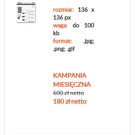
rozmiar:
136 x
136 px
waga:
do 100
kb
format:
.jpg;
.png; .gif
KAMPANIA
MIESIĘCZNA
600 zł netto
180 zł netto