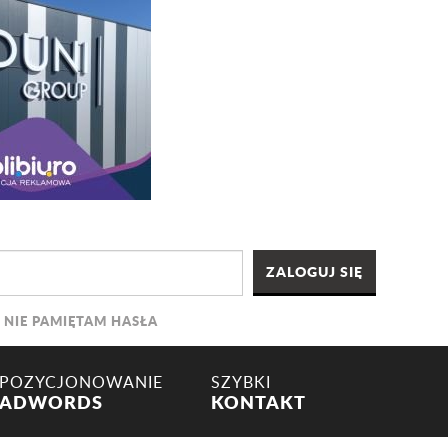
NIE PAMIĘTAM HASŁA
POZYCJONOWANIE
SZYBKI
ADWORDS
KONTAKT