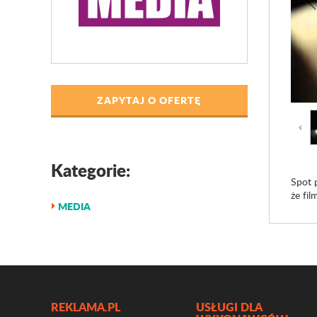
ZAPYTAJ O OFERTĘ
Kategorie:
Spot 
że fil
MEDIA
REKLAMA.PL
USŁUGI DLA