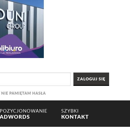
NIE PAMIĘTAM HASŁA
POZYCJONOWANIE
SZYBKI
ADWORDS
KONTAKT