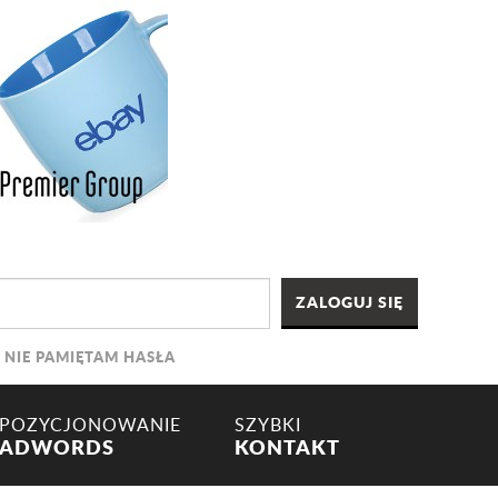
NIE PAMIĘTAM HASŁA
POZYCJONOWANIE
SZYBKI
ADWORDS
KONTAKT