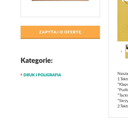
ZAPYTAJ O OFERTĘ
Kategorie:
Nasza 
DRUK I POLIGRAFIA
1.Tekt
*Klap
*Pudł
*Tacki
*Skrz
2.Tek