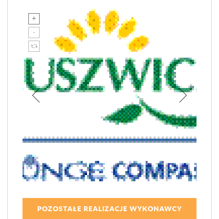
POZOSTAŁE REALIZACJE WYKONAWCY