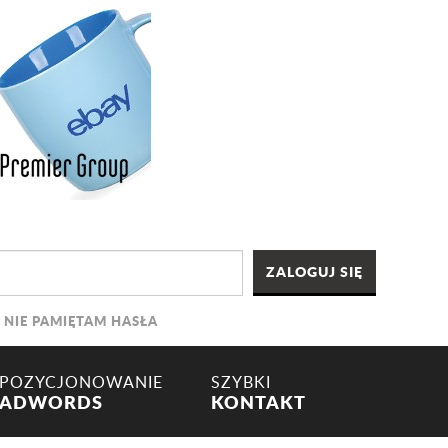
NIE PAMIĘTAM HASŁA
POZYCJONOWANIE
SZYBKI
ADWORDS
KONTAKT