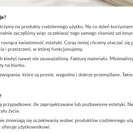
je?
atrzymy na produkty codziennego użytku. Na co dzień korzystamy 
aturalnie zaczęliśmy więc oczekiwać tego samego również od in
 rosnąca świadomość estetyki. Coraz mniej chcemy otaczać si
a i przestrzeni, w której funkcjonujemy.
h kiedyś nawet nie zauważaliśmy. Fakturę materiału. Minimalist
y na biurku.
wiązania, które są proste, wygodne i dobrze przemyślane. Takie, 
y
 są przypadkowe, źle zaprojektowane lub pozbawione estetyki. 
ylu życia.
e zmieniają się oczekiwania wobec produktów codziennego użytku
t oferuje użytkownikowi.