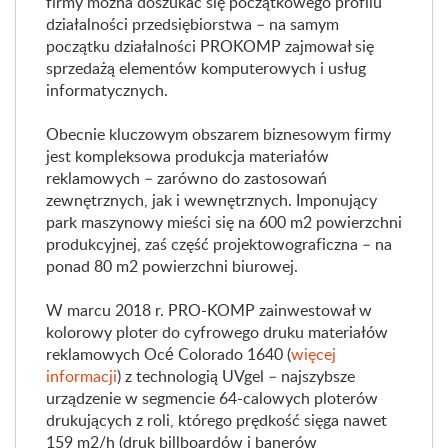
firmy można doszukać się początkowego profilu
działalności przedsiębiorstwa – na samym
początku działalności PROKOMP zajmował się
sprzedażą elementów komputerowych i usług
informatycznych.
Obecnie kluczowym obszarem biznesowym firmy
jest kompleksowa produkcja materiałów
reklamowych – zarówno do zastosowań
zewnętrznych, jak i wewnętrznych. Imponujący
park maszynowy mieści się na 600 m2 powierzchni
produkcyjnej, zaś część projektowograficzna – na
ponad 80 m2 powierzchni biurowej.
W marcu 2018 r. PRO-KOMP zainwestował w
kolorowy ploter do cyfrowego druku materiałów
reklamowych Océ Colorado 1640 (
więcej
informacji
) z technologią UVgel – najszybsze
urządzenie w segmencie 64-calowych ploterów
drukujących z roli, którego prędkość sięga nawet
159 m2/h (druk billboardów i banerów