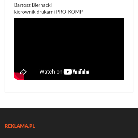
Bartosz Biernacki
kierownik drukarni PRO-KOMP
REKLAMA.PL