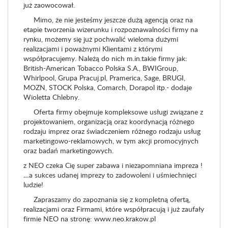
już zaowocował.
Mimo, że nie jesteśmy jeszcze dużą agencją oraz na
etapie tworzenia wizerunku i rozpoznawalności firmy na
rynku, możemy się już pochwalić wieloma dużymi
realizacjami i poważnymi Klientami z którymi
współpracujemy. Należą do nich m.in.takie firmy jak:
British-American Tobacco Polska S.A., BWIGroup,
Whirlpool, Grupa Pracuj.pl, Pramerica, Sage, BRUGI,
MOZN, STOCK Polska, Comarch, Dorapol itp.- dodaje
Wioletta Chlebny.
Oferta firmy obejmuje kompleksowe usługi związane z
projektowaniem, organizacją oraz koordynacją różnego
rodzaju imprez oraz świadczeniem różnego rodzaju usług
marketingowo-reklamowych, w tym akcji promocyjnych
oraz badań marketingowych.
z NEO czeka Cię super zabawa i niezapomniana impreza !
…a sukces udanej imprezy to zadowoleni i uśmiechnięci
ludzie!
Zapraszamy do zapoznania się z kompletną ofertą,
realizacjami oraz Firmami, które współpracują i już zaufały
firmie NEO na stronę: www.neo.krakow.pl