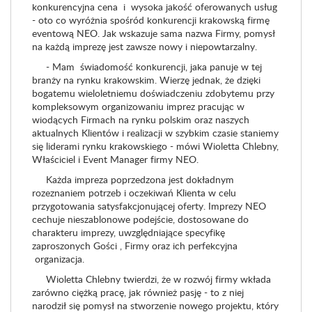
konkurencyjna cena i wysoka jakość oferowanych usług
- oto co wyróżnia spośród konkurencji krakowską firmę
eventową NEO. Jak wskazuje sama nazwa Firmy, pomysł
na każdą imprezę jest zawsze nowy i niepowtarzalny.
- Mam świadomość konkurencji, jaka panuje w tej
branży na rynku krakowskim. Wierzę jednak, że dzięki
bogatemu wieloletniemu doświadczeniu zdobytemu przy
kompleksowym organizowaniu imprez pracując w
wiodących Firmach na rynku polskim oraz naszych
aktualnych Klientów i realizacji w szybkim czasie staniemy
się liderami rynku krakowskiego - mówi Wioletta Chlebny,
Właściciel i Event Manager firmy NEO.
Każda impreza poprzedzona jest dokładnym
rozeznaniem potrzeb i oczekiwań Klienta w celu
przygotowania satysfakcjonującej oferty. Imprezy NEO
cechuje nieszablonowe podejście, dostosowane do
charakteru imprezy, uwzględniające specyfikę
zaproszonych Gości , Firmy oraz ich perfekcyjna
organizacja.
Wioletta Chlebny twierdzi, że w rozwój firmy wkłada
zarówno ciężką pracę, jak również pasję - to z niej
narodził się pomysł na stworzenie nowego projektu, który