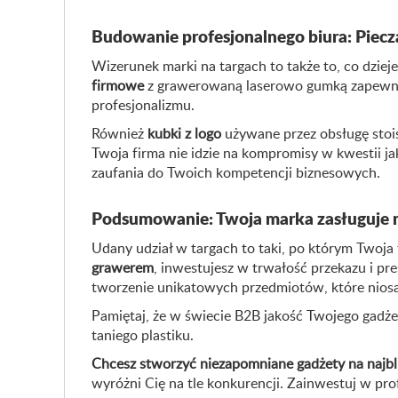
Budowanie profesjonalnego biura: Pieczą
Wizerunek marki na targach to także to, co dziej
firmowe
z grawerowaną laserowo gumką zapewnia
profesjonalizmu.
Również
kubki z logo
używane przez obsługę stoi
Twoja firma nie idzie na kompromisy w kwestii jak
zaufania do Twoich kompetencji biznesowych.
Podsumowanie: Twoja marka zasługuje 
Udany udział w targach to taki, po którym Twoja
grawerem
, inwestujesz w trwałość przekazu i pre
tworzenie unikatowych przedmiotów, które nios
Pamiętaj, że w świecie B2B jakość Twojego gadże
taniego plastiku.
Chcesz stworzyć niezapomniane gadżety na najbli
wyróżni Cię na tle konkurencji. Zainwestuj w pro