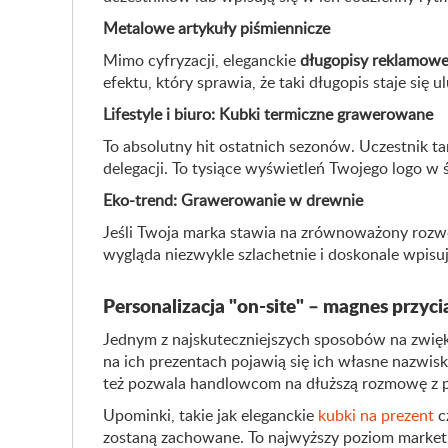
Metalowe artykuły piśmiennicze
Mimo cyfryzacji, eleganckie
długopisy reklamow
efektu, który sprawia, że taki długopis staje si
Lifestyle i biuro: Kubki termiczne grawerowane
To absolutny hit ostatnich sezonów. Uczestnik t
delegacji. To tysiące wyświetleń Twojego logo 
Eko-trend: Grawerowanie w drewnie
Jeśli Twoja marka stawia na zrównoważony rozw
wygląda niezwykle szlachetnie i doskonale wpis
Personalizacja "on-site" – magnes przyci
Jednym z najskuteczniejszych sposobów na zwięk
na ich prezentach pojawią się ich własne nazwis
też pozwala handlowcom na dłuższą rozmowę z po
Upominki, takie jak eleganckie
kubki na prezent
c
zostaną zachowane. To najwyższy poziom marketi