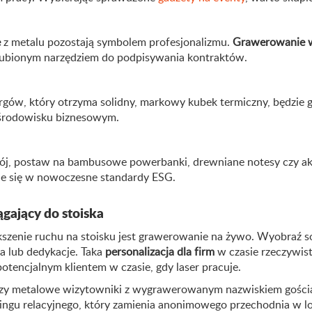
e
z metalu pozostają symbolem profesjonalizmu.
Grawerowanie 
ę ulubionym narzędziem do podpisywania kontraktów.
argów, który otrzyma solidny, markowy kubek termiczny, będzie 
w środowisku biznesowym.
ój, postaw na bambusowe powerbanki, drewniane notesy czy ak
uje się w nowoczesne standardy ESG.
ągający do stoiska
szenie ruchu na stoisku jest grawerowanie na żywo. Wyobraź so
ka lub dedykacje. Taka
personalizacja dla firm
w czasie rzeczywist
tencjalnym klientem w czasie, gdy laser pracuje.
zy metalowe wizytowniki z wygrawerowanym nazwiskiem gościa,
ngu relacyjnego, który zamienia anonimowego przechodnia w lo