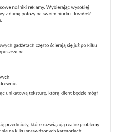
usowe nośniki reklamy. Wybierając wysokiej
owy z dumą położy na swoim biurku. Trwałość
.
wych gadżetach często ścierają się już po kilku
opuszczalna.
wych.
 drewnie.
ąc unikatową teksturę, którą klient będzie mógł
ę przedmioty, które rozwiązują realne problemy
ć się na kilku sprawdzonych kategoriach: