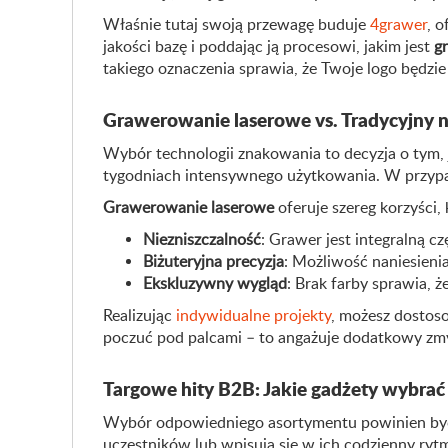
Właśnie tutaj swoją przewagę buduje
4grawer
, 
jakości bazę i poddając ją procesowi, jakim jest
g
takiego oznaczenia sprawia, że Twoje logo będzie 
Grawerowanie laserowe vs. Tradycyjny n
Wybór technologii znakowania to decyzja o tym, j
tygodniach intensywnego użytkowania. W przypad
Grawerowanie laserowe
oferuje szereg korzyści,
Niezniszczalność
: Grawer jest integralną c
Biżuteryjna precyzja
: Możliwość naniesien
Ekskluzywny wygląd
: Brak farby sprawia, ż
Realizując
indywidualne projekty
, możesz dostoso
poczuć pod palcami – to angażuje dodatkowy zmys
Targowe hity B2B: Jakie gadżety wybrać
Wybór odpowiedniego asortymentu powinien być p
uczestników lub wpisują się w ich codzienny ry