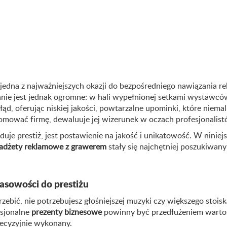
jedna z najważniejszych okazji do bezpośredniego nawiązania re
ie jest jednak ogromne: w hali wypełnionej setkami wystawców
d, oferując niskiej jakości, powtarzalne upominki, które niemal
romować firmę, dewaluuje jej wizerunek w oczach profesjonalist
duje prestiż, jest postawienie na jakość i unikatowość. W niniej
adżety reklamowe z grawerem
stały się najchętniej poszukiwan
sowości do prestiżu
zebić, nie potrzebujesz głośniejszej muzyki czy większego stois
esjonalne
prezenty biznesowe
powinny być przedłużeniem wartości
recyzyjnie wykonany.