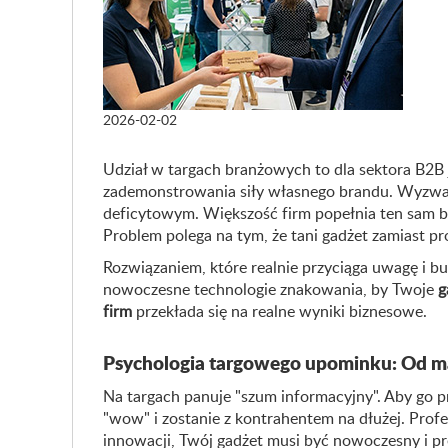
2026-02-02
Udział w targach branżowych to dla sektora B2B 
zademonstrowania siły własnego brandu. Wyzwan
deficytowym. Większość firm popełnia ten sam błą
Problem polega na tym, że tani gadżet zamiast p
Rozwiązaniem, które realnie przyciąga uwagę i bu
nowoczesne technologie znakowania, by Twoje
g
firm
przekłada się na realne wyniki biznesowe.
Psychologia targowego upominku: Od ma
Na targach panuje "szum informacyjny". Aby go pr
"wow" i zostanie z kontrahentem na dłużej. Prof
innowacji, Twój gadżet musi być nowoczesny i p