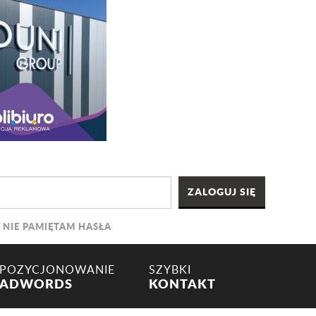
NIE PAMIĘTAM HASŁA
POZYCJONOWANIE
SZYBKI
ADWORDS
KONTAKT