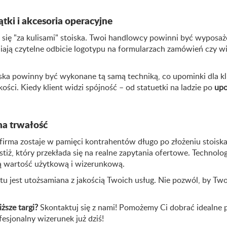
tki i akcesoria operacyjne
e się "za kulisami" stoiska. Twoi handlowcy powinni być wyposa
ją czytelne odbicie logotypu na formularzach zamówień czy w
ska powinny być wykonane tą samą techniką, co upominki dla kli
ości. Kiedy klient widzi spójność – od statuetki na ladzie po
upo
na trwałość
 firma zostaje w pamięci kontrahentów długo po złożeniu stois
stiż, który przekłada się na realne zapytania ofertowe. Technolog
ą wartość użytkową i wizerunkową.
tu jest utożsamiana z jakością Twoich usług. Nie pozwól, by Tw
ższe targi?
Skontaktuj się z nami! Pomożemy Ci dobrać idealne p
fesjonalny wizerunek już dziś!