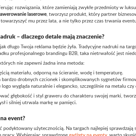
oferując rozwiązania, które zamieniają zwykłe przedmioty w luks
rawerowanie laserowe
, tworzysz produkt, który partner biznes
towarzyszyć mu przez lata, a nie tylko przez czas trwania eventu
adruk – dlaczego detale mają znaczenie?
ak długo Twoja reklama będzie żyła. Tradycyjne nadruki na targo
ku profesjonalnego brandingu B2B, taka nietrwałość jest nied
 których nie zapewni żadna inna metoda:
zęścią materiału, odporną na ścieranie, wodę i temperaturę.
ia bardzo drobnych czcionek i skomplikowanych sygnetów firmo
e logo wygląda naturalnie i elegancko, szczególnie na metalu czy
wać głębokość i styl graweru do charakteru swojej marki, tworz
ł i silniej utrwala markę w pamięci.
 na event?
odyktowany użytecznością. Na targach najlepiej sprawdzają si
tm pracy. Wybierając sprawdzone
gadżety na eventy
, warto skupi